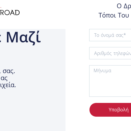
Ο Δρ
Τόποι Του
 Μαζί
 σας.
μας
χεία.
Υποβολή