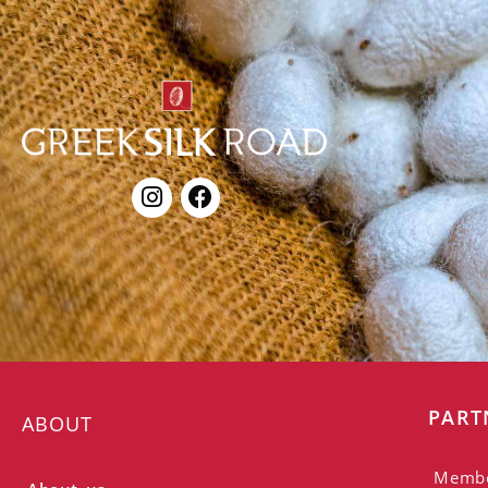
PART
ABOUT
Memb