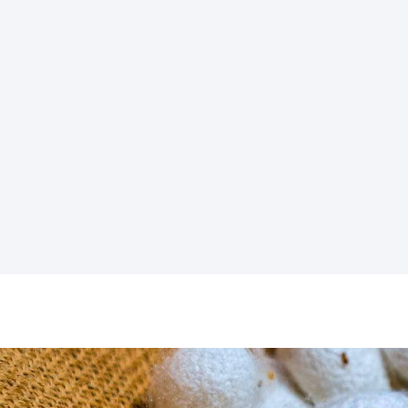
Βασιλέως Γεωργίου 199 / Σουφλί / 'Εβρος