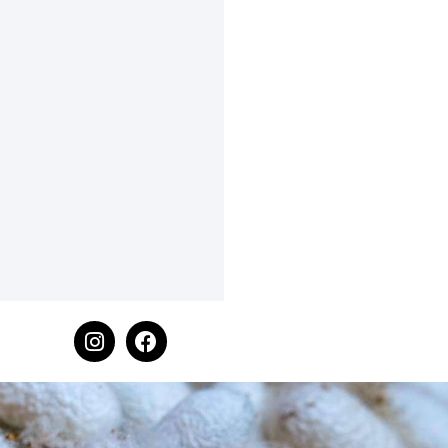
Email: greeksilkroa