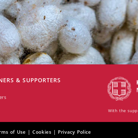
NERS & SUPPORTERS
ers
With the suppo
rms of Use | Cookies | Privacy Police