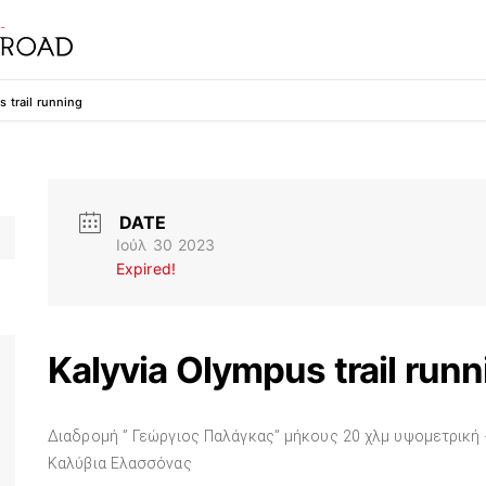
 trail running
DATE
Ιούλ 30 2023
Expired!
Kalyvia Olympus trail runn
Διαδρομή ” Γεώργιος Παλάγκας” μήκους 20 χλμ υψομετρική +9
Καλύβια Ελασσόνας