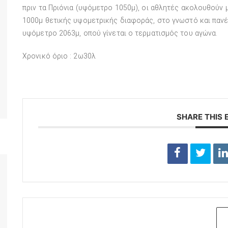
πριν τα Πριόνια (υψόμετρο 1050μ), οι αθλητές ακολουθούν
1000μ θετικής υψομετρικής διαφοράς, στο γνωστό και παν
υψόμετρο 2063μ, οπού γίνεται ο τερματισμός του αγώνα.
Χρονικό όριο : 2ω30λ
SHARE THIS 