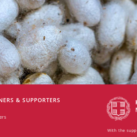
NERS & SUPPORTERS
ers
With the suppo