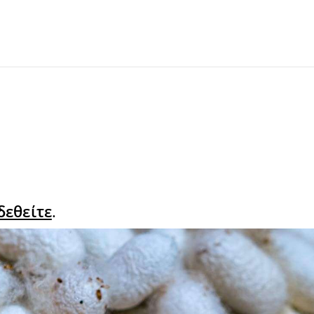
δεθείτε
.