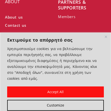
ABOUT
PARTNERS &
SUPPORTERS
Members
About us
Contact us
Εκτιμούμε το απόρρητό σας
Χρησιμοποιούμε cookies για να βελτιώσουμε την
εμπειρία περιήγησής σας, να προβάλλουμε
εξατομικευμένες διαφημίσεις ή περιεχόμενο και να
With the support of the Ministry of Culture
αναλύουμε την επισκεψιμότητά μας. Κάνοντας κλικ
Terms of Use | Cookies | Privacy Police
στο "Αποδοχή όλων", συναινείτε στη χρήση των
cookies από εμάς.
© 2026, Greek Silk Road | All rights reserved
Accept All
Photographs: © Giannis Zarzonis
Customize
By Escape Greece