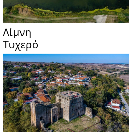
Λίμνη
Τυχερό