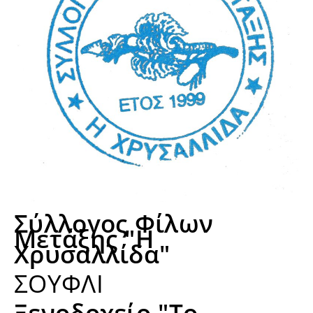
Σύλλογος Φίλων
Μετάξης "Η
Χρυσαλλίδα"
ΣΟΥΦΛΙ
Ξενοδοχείο "Το