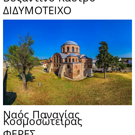
ΔΙΔΥΜΟΤΕΙΧΟ
Ναός Παναγίας
Κοσμοσώτειρας
ΦΕΡΕΣ